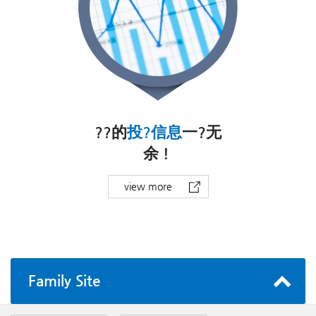
Jeju Science Park
??的
投?信息
一?无
余！
NLCS JEJU
BHA
view more
Jeju Aerospace Museum
JDC Duty-Free Shop
SJA JEJU
Family
Site