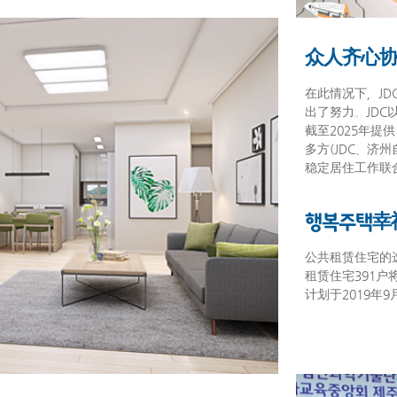
众人齐心
在此情况下，J
出了努力。JDC
截至2025年提
多方(JDC、济
稳定居住工作联
행복주택
幸
公共租赁住宅的选
租赁住宅391户
计划于2019年