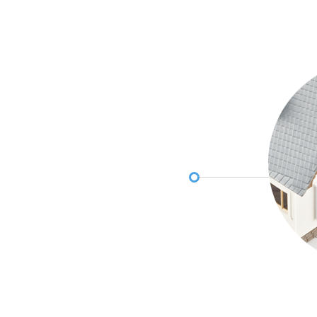
Prev
Next