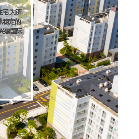
宅 为济
供稳定的
兴建国际