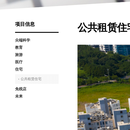
项目信息
公共租赁住
尖端科学
教育
济州尖端科学技术园区
旅游
英语教育城市
医疗
神话历史公园
住宅
济州航空宇宙博物馆
济州健康医疗城
公共租赁住宅
免税店
未来
未来产业