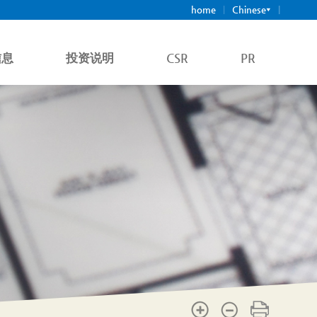
home
Chinese
KOR
English
Japanese
信息
投资说明
CSR
PR